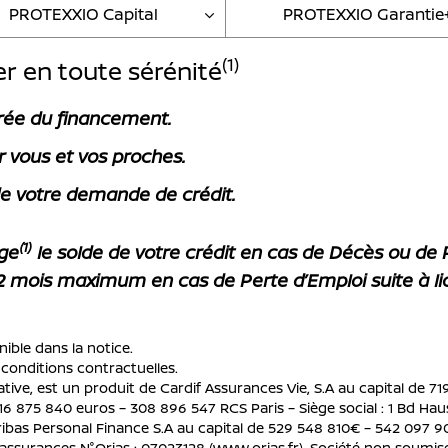
PROTEXXIO Capital
PROTEXXIO Garantie
(1)
 en toute sérénité
rée du financement.
r vous et vos proches.
de votre demande de crédit.
(1)
ge
le solde de votre crédit en cas de Décès ou de 
2 mois maximum en cas de Perte d’Emploi suite à l
nible dans la notice.
 conditions contractuelles.
tive, est un produit de Cardif Assurances Vie, S.A au capital de 7
16 875 840 euros – 308 896 547 RCS Paris – Siège social : 1 Bd Hau
ibas Personal Finance S.A au capital de 529 548 810€ – 542 097 90
d’assurances N°Orias : 07023128 (www.orias.fr). Société non soumise 