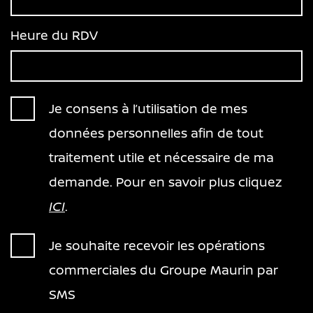
Août
2026
Heure du RDV
Lun
Mar
Mer
Jeu
Ven
Sam
Dim
27
28
29
30
31
1
2
8:00
3
4
5
6
7
8
9
Je consens à l’utilisation de mes
10
11
12
13
14
15
16
8:30
données personnelles afin de tout
17
18
19
20
21
22
23
traitement utile et nécessaire de ma
9:00
24
25
26
27
28
29
30
demande. Pour en savoir plus cliquez
31
1
2
3
4
5
6
9:30
ICI
.
Aujourd'hui
Effacer
Fermer
10:00
Je souhaite recevoir les opérations
commerciales du Groupe Maurin par
10:30
SMS