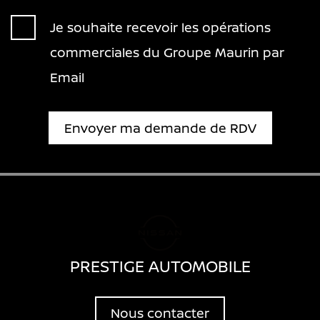
11:00
Je souhaite recevoir les opérations
11:30
commerciales du Groupe Maurin par
Email
12:00
Envoyer ma demande de RDV
12:30
13:00
13:30
PRESTIGE AUTOMOBILE
4:00
Nous contacter